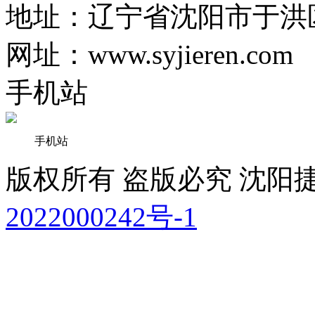
地址：辽宁省沈阳市于洪区细
网址：www.syjieren.com
手机站
手机站
版权所有 盗版必究 沈
2022000242号-1