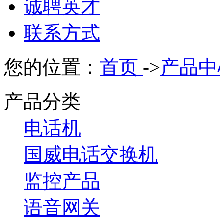
诚聘英才
联系方式
您的位置：
首页
->
产品中
产品分类
电话机
国威电话交换机
监控产品
语音网关