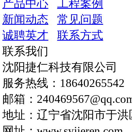
产品中心
工程案例
新闻动态
常见问题
诚聘英才
联系方式
联系我们
沈阳捷仁科技有限公司
服务热线：18640265542
邮箱：240469567@qq.co
地址：辽宁省沈阳市于洪区细
网址：www.syjieren.com