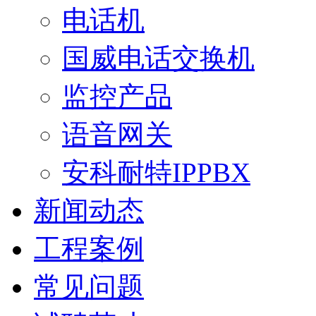
电话机
国威电话交换机
监控产品
语音网关
安科耐特IPPBX
新闻动态
工程案例
常见问题