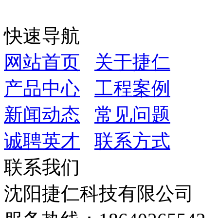
快速导航
网站首页
关于捷仁
产品中心
工程案例
新闻动态
常见问题
诚聘英才
联系方式
联系我们
沈阳捷仁科技有限公司