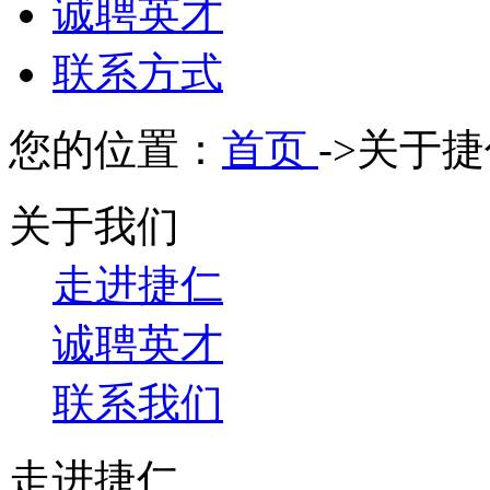
诚聘英才
联系方式
您的位置：
首页
->关于捷
关于我们
走进捷仁
诚聘英才
联系我们
走进捷仁