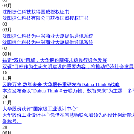
03月
沈阳捷仁科技获得国威授权证书
沈阳捷仁科技有限公司获得国威授权证书
03
03月
沈阳捷仁科技为中兴商业大厦提供通讯系统
沈阳捷仁科技为中兴商业大厦提供通讯系统
02
09月
锚定“双碳”目标，大华股份蹄疾步稳践行绿色发展
双碳”目标作为生态文明建设的重要内容，将推动经济社会发
16
11月
云联万物 数智未来 大华股份重磅发布Dahua Think #战略
本次发布会以“Dahua Think # 云联万物、数智未来”
24
11月
大华股份获评“国家级工业设计中心”
大华股份工业设计中心凭借在智慧物联领域领先的设计创新能力
誉称号。
28
06月