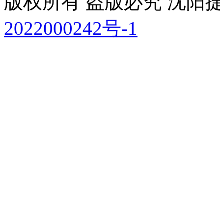
版权所有 盗版必究 沈
2022000242号-1