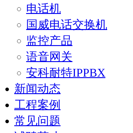
电话机
国威电话交换机
监控产品
语音网关
安科耐特IPPBX
新闻动态
工程案例
常见问题