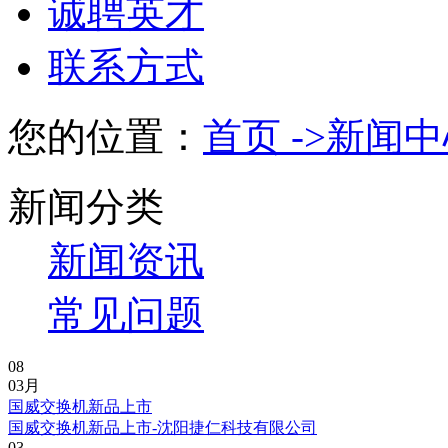
诚聘英才
联系方式
您的位置：
首页
->新闻
新闻分类
新闻资讯
常见问题
08
03月
国威交换机新品上市
国威交换机新品上市-沈阳捷仁科技有限公司
03