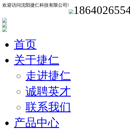
欢迎访问沈阳捷仁科技有限公司!
186402655
首页
关于捷仁
走进捷仁
诚聘英才
联系我们
产品中心