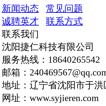
新闻动态
常见问题
诚聘英才
联系方式
联系我们
沈阳捷仁科技有限公司
服务热线：18640265542
邮箱：240469567@qq.co
地址：辽宁省沈阳市于洪区细
网址：www.syjieren.com