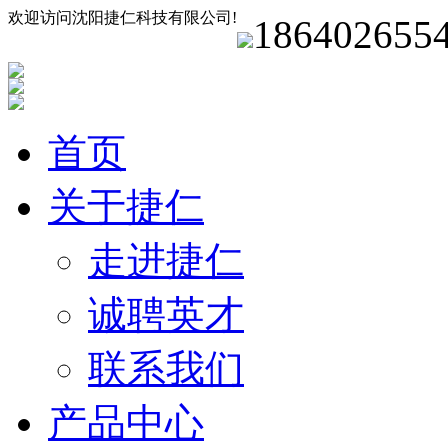
欢迎访问沈阳捷仁科技有限公司!
186402655
首页
关于捷仁
走进捷仁
诚聘英才
联系我们
产品中心