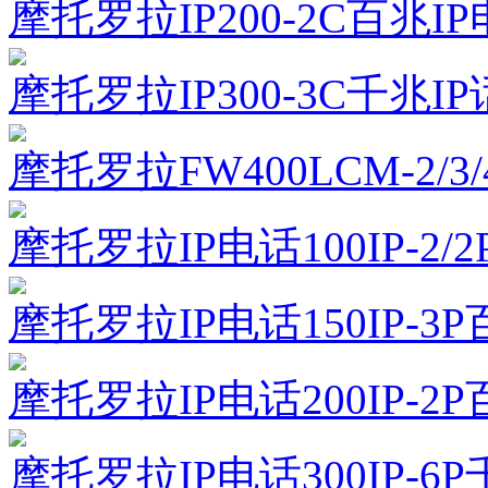
摩托罗拉IP200-2C百兆I
摩托罗拉IP300-3C千兆I
摩托罗拉FW400LCM-2
摩托罗拉IP电话100IP-2/
摩托罗拉IP电话150IP-3
摩托罗拉IP电话200IP-2
摩托罗拉IP电话300IP-6