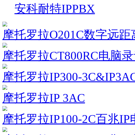
安科耐特IPPBX
摩托罗拉O201C数字远
摩托罗拉CT800RC电脑
摩托罗拉IP300-3C&IP3A
摩托罗拉IP 3AC
摩托罗拉IP100-2C百兆I